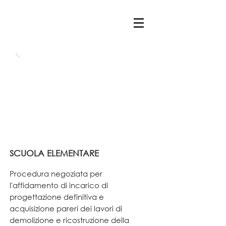
SCUOLA ELEMENTARE
Procedura negoziata per
l'affidamento di incarico di
progettazione definitiva e
acquisizione pareri dei lavori di
demolizione e ricostruzione della